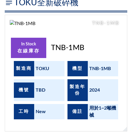
TOKU全新破碎機
TNB-1MB
In Stock
TNB-1MB
在線庫存
製造商
TOKU
機型
TNB-1MB
製造年
機號
TBD
2024
份
用於1~2噸機
工時
New
備註
械