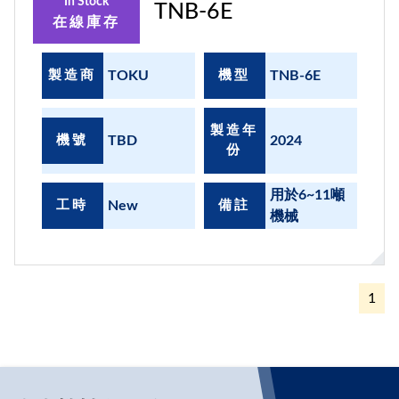
In Stock
TNB-6E
在線庫存
製造商
TOKU
機型
TNB-6E
製造年
機號
TBD
2024
份
用於6~11噸
工時
New
備註
機械
1