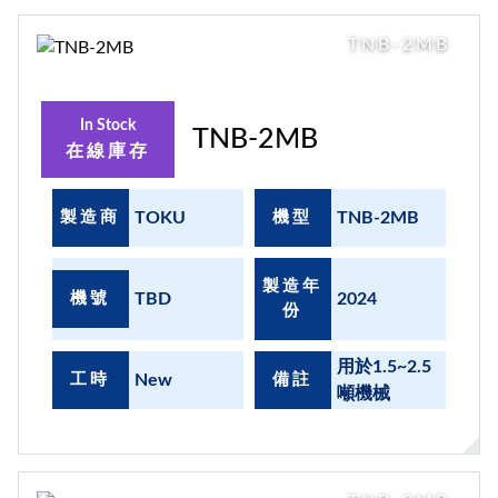
TNB-2MB
In Stock
TNB-2MB
在線庫存
製造商
TOKU
機型
TNB-2MB
製造年
機號
TBD
2024
份
用於1.5~2.5
工時
New
備註
噸機械