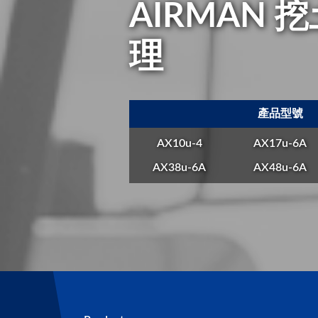
AIRMAN 
理
產品型號
AX10u-4
AX17u-6A
AX38u-6A
AX48u-6A