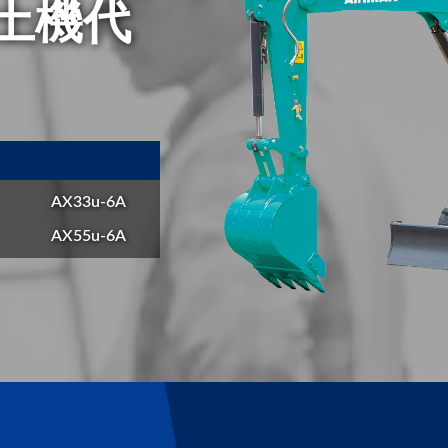
挖土機代
AX33u-6A
AX55u-6A