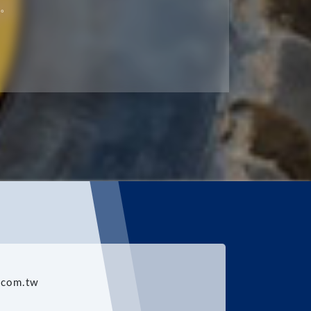
。
c.com.tw